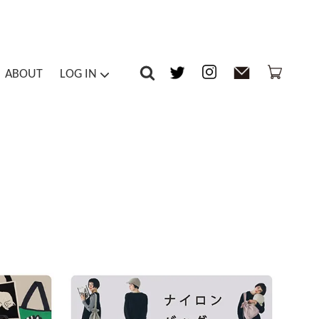
ABOUT
LOG IN
-piece / Overalls
Inner
マイアカウント
ts / Tights
Others
メルマガ登録・解除