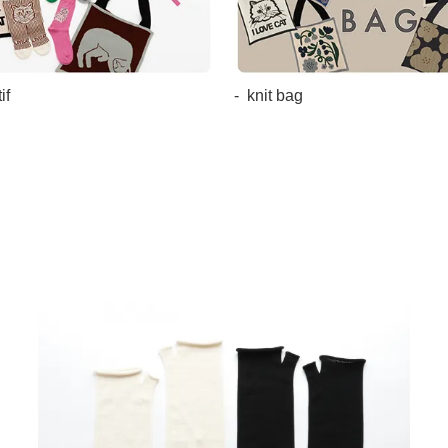
if
knit bag