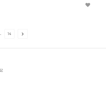
..
14
記