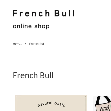
French Bull
Jake
French Bull
Shirt / Blouse
Jake
Knit / Cut sew
ホーム
French Bull
Hat / Other
Stole
Men's
Sale
French Bull