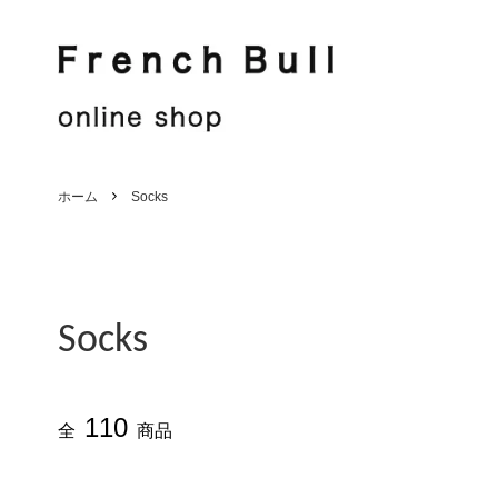
French Bull
Jake
French Bull
Shirt / Blouse
Jake
Knit / Cut sew
ホーム
Socks
Hat / Other
Stole
Men's
Sale
Socks
110
全
商品