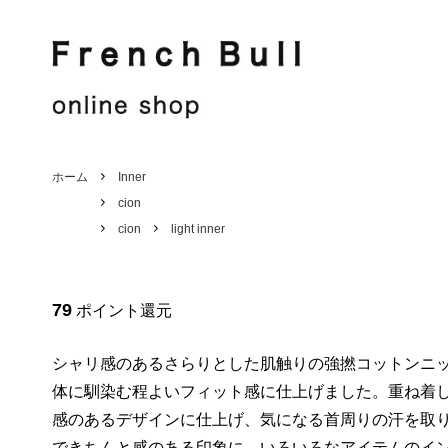
French Bull
Jake
French Bull
Shirt / Blouse
Jake
Knit / Cut sew
ホーム
Inner
cion
Hat / Other
Stole
cion
light inner
Men's
Sale
79
ポイント還元
シャリ感のあるさらりとした肌触りの強撚コットンニ
体に馴染む程よいフィット感に仕上げました。重ね着
感のあるデザインに仕上げ、気になる首周りの汗を取
できちんと感のある印象に。いろいろなアイテムのイ