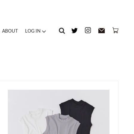
ABOUT
LOG IN
-piece / Overalls
Inner
マイアカウント
ts / Tights
Others
メルマガ登録・解除