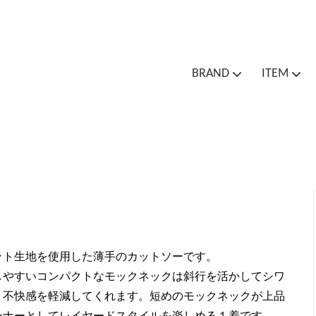
BRAND
ITEM
Cion
Cion
Outer / Jacket
Bottoms
One
Bag
Socks
Spa
Outlet Sale
ット生地を使用した薄手のカットソーです。
しやすいコンパクトなモックネックは斜行を活かしてシワ
り不快感を軽減してくれます。短めのモックネックが上品
ンナーとしてレイヤードスタイルを楽しめる１着です。