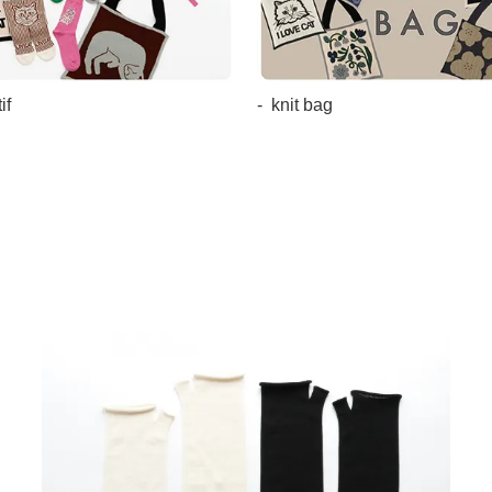
if
knit bag