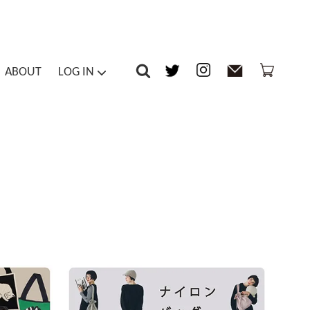
ABOUT
LOG IN
-piece / Overalls
Inner
マイアカウント
ts / Tights
Others
メルマガ登録・解除