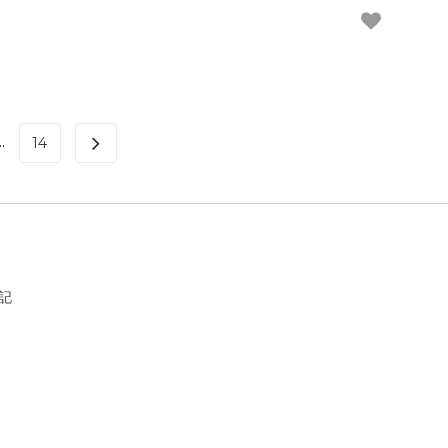
..
14
記