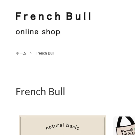
French Bull
Jake
French Bull
Shirt / Blouse
Jake
Knit / Cut sew
ホーム
French Bull
Hat / Other
Stole
Men's
Sale
French Bull