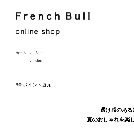
French Bull
Jake
French Bull
Shirt / Blouse
Jake
Knit / Cut sew
ホーム
Sale
cion
Hat / Other
Stole
Men's
Sale
90
ポイント還元
透け感のある
夏のおしゃれを楽