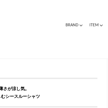
BRAND
ITEM
Cion
Cion
Outer / Jacket
Bottoms
One
Bag
Socks
Spa
Outlet Sale
薄さが涼し気。
しむシースルーシャツ