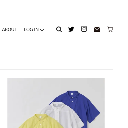
ABOUT
LOG IN
-piece / Overalls
Inner
マイアカウント
ts / Tights
Others
メルマガ登録・解除