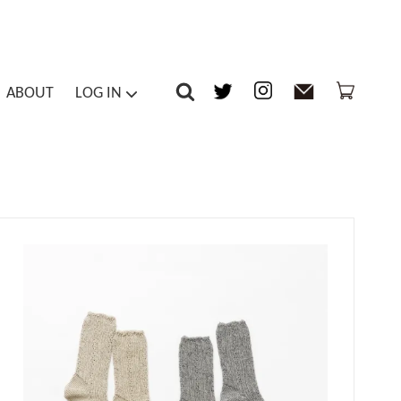
ABOUT
LOG IN
-piece / Overalls
Inner
マイアカウント
ts / Tights
Others
メルマガ登録・解除