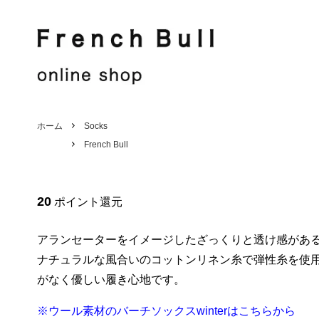
French Bull
Jake
French Bull
Shirt / Blouse
Jake
Knit / Cut sew
ホーム
Socks
French Bull
Hat / Other
Stole
Men's
Sale
20
ポイント還元
アランセーターをイメージしたざっくりと透け感があ
ナチュラルな風合いのコットンリネン糸で弾性糸を使
がなく優しい履き心地です。
※ウール素材のバーチソックスwinterはこちらから