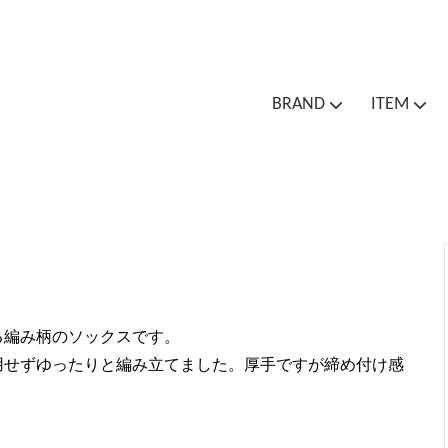
BRAND
ITEM
Cion
Cion
Outer / Jacket
Bottoms
One
Bag
Socks
Spa
Outlet Sale
る編み柄のソックスです。
用せずゆったりと編み立てました。厚手ですが締め付け感