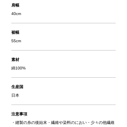
肩幅
40cm
裾幅
55cm
素材
綿100%
生産国
日本
注意事項
・縫製の糸の後始末・繊維や染料のにおい・少々の他繊維