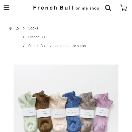
ホーム
Socks
French Bull
French Bull
natural basic socks