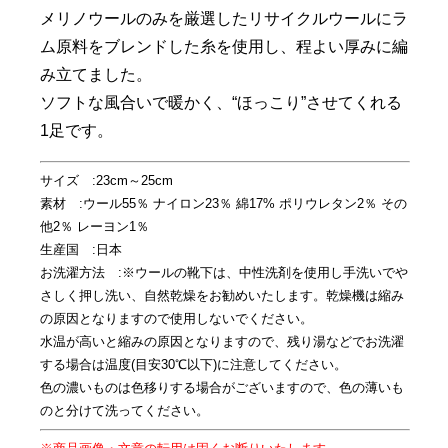
メリノウールのみを厳選したリサイクルウールにラ
ム原料をブレンドした糸を使用し、程よい厚みに編
み立てました。
ソフトな風合いで暖かく、“ほっこり”させてくれる
1足です。
サイズ :23cm～25cm
素材 :ウール55％ ナイロン23％ 綿17% ポリウレタン2％ その
他2％ レーヨン1％
生産国 :日本
お洗濯方法 :※ウールの靴下は、中性洗剤を使用し手洗いでや
さしく押し洗い、自然乾燥をお勧めいたします。乾燥機は縮み
の原因となりますので使用しないでください。
水温が高いと縮みの原因となりますので、残り湯などでお洗濯
する場合は温度(目安30℃以下)に注意してください。
色の濃いものは色移りする場合がございますので、色の薄いも
のと分けて洗ってください。