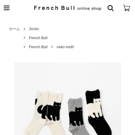
ホーム
Socks
French Bull
French Bull
neko motif