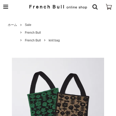
ホーム
Sale
French Bull
French Bull
knit bag