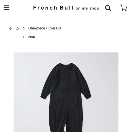
ホーム
One-piece / Overalls
cion