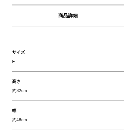
商品詳細
サイズ
F
高さ
約32cm
幅
約48cm