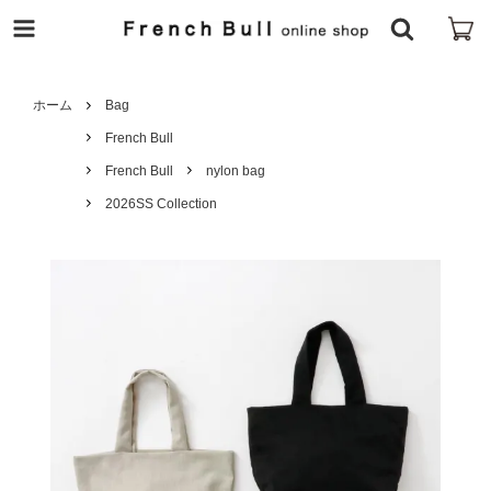
ホーム
Bag
French Bull
French Bull
nylon bag
2026SS Collection