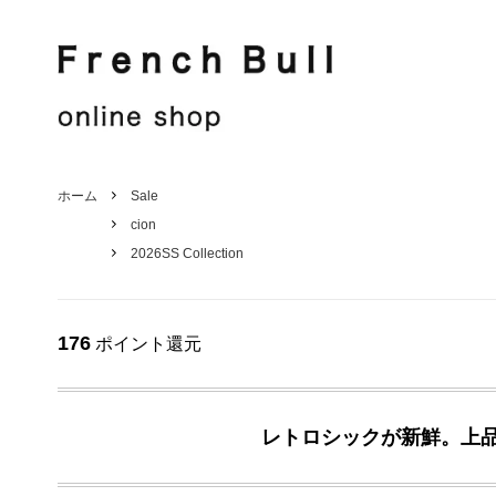
French Bull
Jake
French Bull
Shirt / Blouse
Jake
Knit / Cut sew
ホーム
Sale
cion
Hat / Other
Stole
2026SS Collection
Men's
Sale
176
ポイント還元
レトロシックが新鮮。上