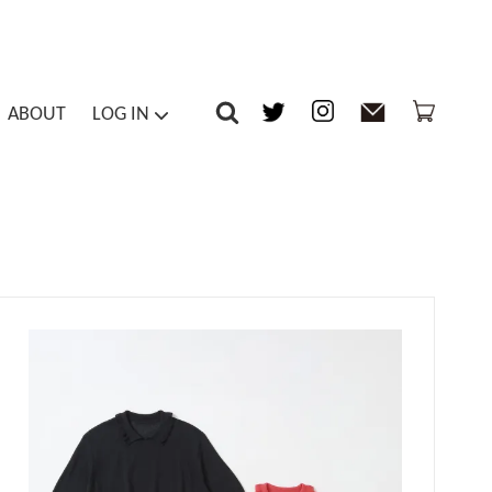
ABOUT
LOG IN
-piece / Overalls
Inner
マイアカウント
ts / Tights
Others
メルマガ登録・解除