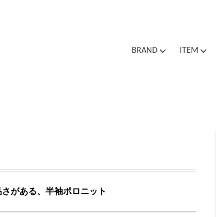
BRAND
ITEM
Cion
Cion
Outer / Jacket
Bottoms
One
Bag
Socks
Spa
Outlet Sale
品さがある、半袖ポロニット