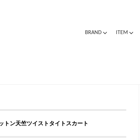
BRAND
ITEM
Cion
Cion
Outer / Jacket
Bottoms
One
Bag
Socks
Spa
Outlet Sale
ットン天竺ツイストタイトスカート