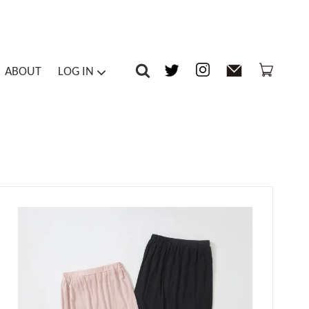
ABOUT
LOG IN
-piece / Overalls
Inner
マイアカウント
ts / Tights
Others
メルマガ登録・解除