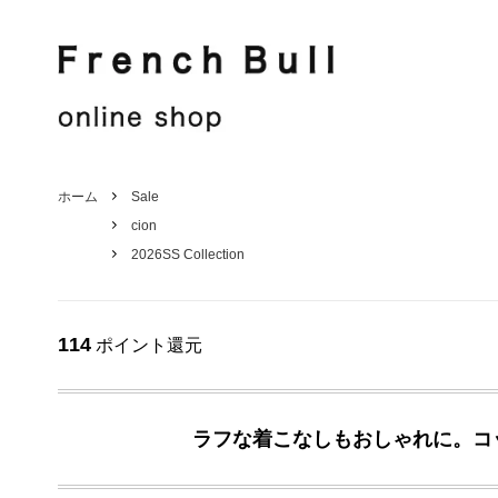
French Bull
Jake
French Bull
Shirt / Blouse
Jake
Knit / Cut sew
ホーム
Sale
cion
Hat / Other
Stole
2026SS Collection
Men's
Sale
114
ポイント還元
ラフな着こなしもおしゃれに。コ